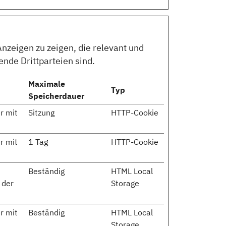
nzeigen zu zeigen, die relevant und
nde Drittparteien sind.
Maximale
Typ
Speicherdauer
r mit
Sitzung
HTTP-Cookie
r mit
1 Tag
HTTP-Cookie
Beständig
HTML Local
 der
Storage
r mit
Beständig
HTML Local
Storage