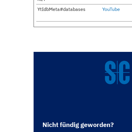
YtIdbMeta#databases
YouTube
Nicht fündig geworden?