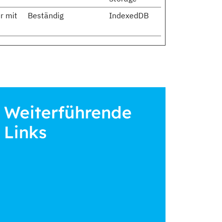
r mit
Beständig
IndexedDB
Weiterführende
Links