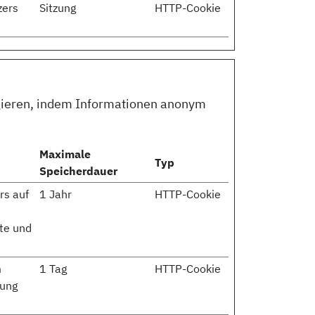
zers
Sitzung
HTTP-Cookie
agieren, indem Informationen anonym
Maximale
Typ
Speicherdauer
rs auf
1 Jahr
HTTP-Cookie
ite und
m
1 Tag
HTTP-Cookie
zung