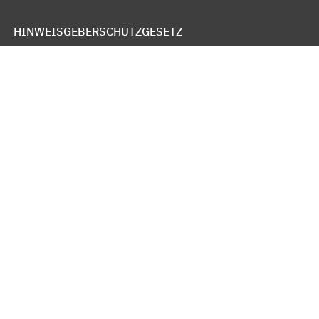
HINWEISGEBERSCHUTZGESETZ
WHISTLEBLOWER PROTECTION ACT
LEY DE PROTECCION DE DENUNCIANTES
OZNAMOVACÍ SYSTÉM SPOLEČNOSTI
IMPRESSUM
DATENSCHUTZ
COOKIE RICHTLINIEN
NUTZUNGSBEDINGUNGEN
© Schmidt + Clemens GmbH + Co. KG, 2026