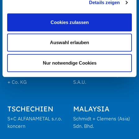
Details zeigen
Cookies zulassen
Google Maps
Auswahl erlauben
Nur notwendige Cookies
DEUTSCHLAND
SPANIEN
Schmidt + Clemens GmbH
Schmidt-Clemens Spain,
+ Co. KG
S.A.U.
TSCHECHIEN
MALAYSIA
S+C ALFANAMETAL s.r.o.
Schmidt + Clemens (Asia)
koncern
Sdn. Bhd.