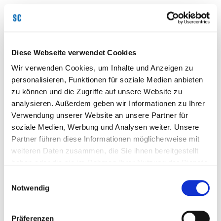
Unser Renommee
Diese Webseite verwendet Cookies
Wo Innovation auf wissenschaftliche
Wir verwenden Cookies, um Inhalte und Anzeigen zu
Substanz trifft
personalisieren, Funktionen für soziale Medien anbieten
zu können und die Zugriffe auf unsere Website zu
analysieren. Außerdem geben wir Informationen zu Ihrer
Unsere Forschungsarbeit basiert auf einem
Verwendung unserer Website an unsere Partner für
wissenschaftlich fundierten Ansatz auf höchstem
soziale Medien, Werbung und Analysen weiter. Unsere
Niveau. Unsere neuesten Erkenntnisse im Bereich
Partner führen diese Informationen möglicherweise mit
weiteren Daten zusammen, die Sie ihnen bereitgestellt
der Werkstofftechnik teilen wir regelmäßig mit der
haben oder die sie im Rahmen Ihrer Nutzung der Dienste
wissenschaftlichen Fachwelt – sei es auf
gesammelt haben.
Konferenzen oder in Fachzeitschriften.
Einwilligungsauswahl
Notwendig
Hier finden Sie einen kurzen Überblick über unsere
aktuellen Veröffentlichungen:
Präferenzen