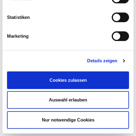
Statistiken
Aktuelle Veröffentlichungen / Current
Publikations
Marketing
2011 - 2020
Details zeigen
2000 - 2010
Cookies zulassen
Unsere Erfolgsgeschichten
Auswahl erlauben
Innovationen, die in der Praxis den
Unterschied machen
Nur notwendige Cookies