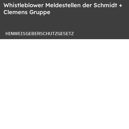
Whistleblower Meldestellen der Schmidt +
Clemens Gruppe
HINWEISGEBERSCHUTZGESETZ
WHISTLEBLOWER PROTECTION ACT
LEY DE PROTECCION DE DENUNCIANTES
OZNAMOVACÍ SYSTÉM SPOLEČNOSTI
IMPRESSUM
DATENSCHUTZ
COOKIE RICHTLINIEN
NUTZUNGSBEDINGUNGEN