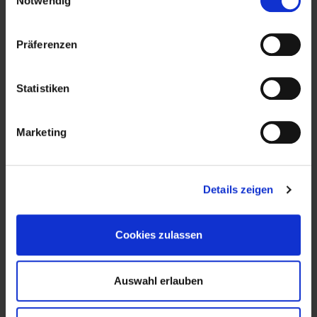
Notwendig
Spezialprodukte
Präferenzen
SERVICES
Statistiken
Steam Cracker Support
Marketing
Steam Reformer Support
Details zeigen
DRI Support
Cookies zulassen
On-Site Services
Metallurgische Services
Auswahl erlauben
Labordienstleitungen