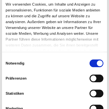
2026
Wir verwenden Cookies, um Inhalte und Anzeigen zu
personalisieren, Funktionen für soziale Medien anbieten
zu können und die Zugriffe auf unsere Website zu
analysieren. Außerdem geben wir Informationen zu Ihrer
Verwendung unserer Website an unsere Partner für
IAS Conference
EEPC European
soziale Medien, Werbung und Analysen weiter. Unsere
Rosario, Argentinien
Ethylene Producers
Partner führen diese Informationen möglicherweise mit
Conference
10. - 11. Oktober 2026
Budapest, Ungarn
weiteren Daten zusammen, die Sie ihnen bereitgestellt
14. - 16. Oktober 2026
haben oder die sie im Rahmen Ihrer Nutzung der Dienste
gesammelt haben.
Einwilligungsauswahl
Notwendig
Präferenzen
Statistiken
Marketing