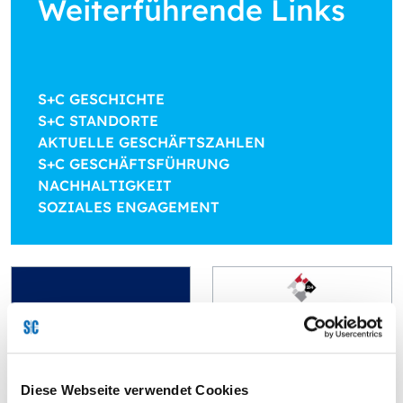
Weiterführende Links
S+C GESCHICHTE
S+C STANDORTE
AKTUELLE GESCHÄFTSZAHLEN
S+C GESCHÄFTSFÜHRUNG
NACHHALTIGKEIT
SOZIALES ENGAGEMENT
MEET US IN
Safety in Ammonia
PERSON
Plants & Related Facilities
Symposium
Montreal, Kanada
Diese Webseite verwendet Cookies
30. August - 03. September