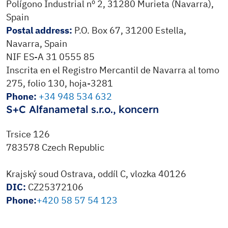
Polígono Industrial nº 2, 31280 Murieta (Navarra),
Spain
Postal address:
P.O. Box 67, 31200 Estella,
Navarra, Spain
NIF ES-A 31 0555 85
Inscrita en el Registro Mercantil de Navarra al tomo
275, folio 130, hoja-3281
Phone:
+34 948 534 632
S+C Alfanametal s.r.o., koncern
Trsice 126
783578 Czech Republic
Krajský soud Ostrava, oddíl C, vlozka 40126
DIC:
CZ25372106
Phone:
+420 58 57 54 123