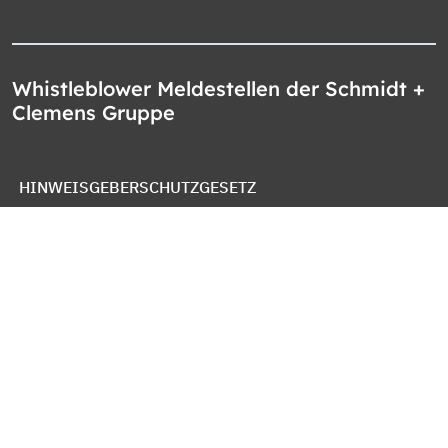
Whistleblower Meldestellen der Schmidt +
Clemens Gruppe
HINWEISGEBERSCHUTZGESETZ
WHISTLEBLOWER PROTECTION ACT
LEY DE PROTECCION DE DENUNCIANTES
OZNAMOVACÍ SYSTÉM SPOLEČNOSTI
IMPRESSUM
DATENSCHUTZ
COOKIE RICHTLINIEN