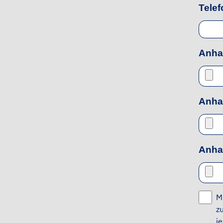
Tele
Anh
Anha
Anha
M
z
j