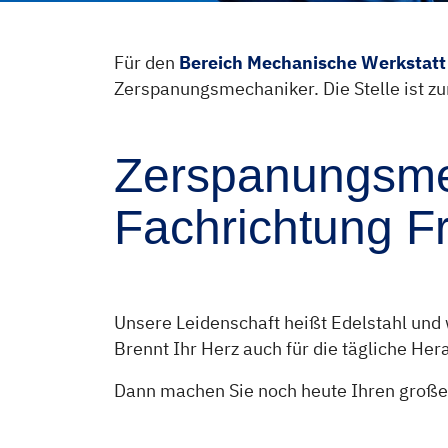
Direkt zur Hauptnavigation springen
Direkt zum Inhalt springen
Für den
Bereich Mechanische Werkstatt
Zerspanungsmechaniker. Die Stelle ist z
Zerspanungsme
Fachrichtung F
Unsere Leidenschaft heißt Edelstahl und 
Brennt Ihr Herz auch für die tägliche He
Dann machen Sie noch heute Ihren großen