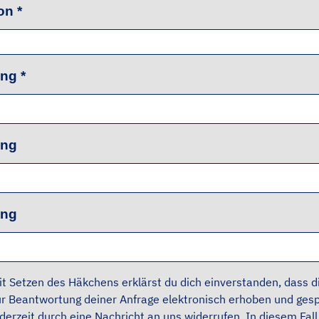
fon
*
ang
*
ng
ng
it Setzen des Häkchens erklärst du dich einverstanden, dass
ur Beantwortung deiner Anfrage elektronisch erhoben und gesp
ederzeit durch eine Nachricht an uns widerrufen. In diesem Fa