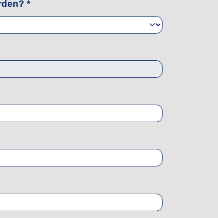
orden?
*