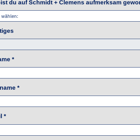
bist du auf Schmidt + Clemens aufmerksam gew
tiges
name
*
hname
*
il
*