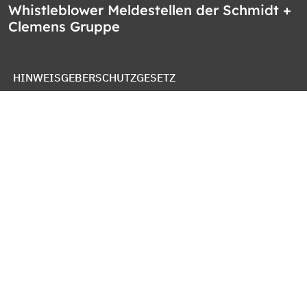
Whistleblower Meldestellen der Schmidt +
Clemens Gruppe
HINWEISGEBERSCHUTZGESETZ
WHISTLEBLOWER PROTECTION ACT
LEY DE PROTECCION DE DENUNCIANTES
OZNAMOVACÍ SYSTÉM SPOLEČNOSTI
IMPRESSUM
DATENSCHUTZ
COOKIE RICHTLINIEN
NUTZUNGSBEDINGUNGEN