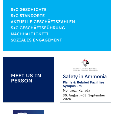
S+C GESCHICHTE
S+C STANDORTE
AKTUELLE GESCHÄFTSZAHLEN
S+C GESCHÄFTSFÜHRUNG
NACHHALTIGKEIT
SOZIALES ENGAGEMENT
MEET US IN
Safety in Ammonia
PERSON
Plants & Related Facilities
Symposium
Montreal, Kanada
30. August - 03. September
2026