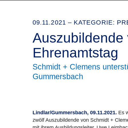
Direkt zur Hauptnavigation springen
Direkt zum Inhalt springen
09.11.2021 – KATEGORIE: 
Auszubildende 
Ehrenamtstag
Schmidt + Clemens unterstüt
Gummersbach
Lindlar/Gummersbach, 09.11.2021.
Es w
zwölf Auszubildende von Schmidt + Cle
mit ihrem Ausbildungsleiter, Uwe Leimba