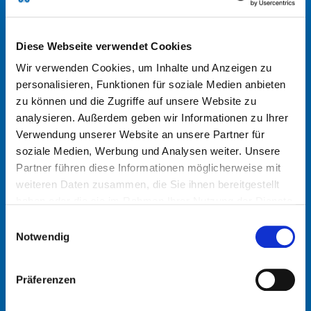
Tel: +49 2266 92-0
Diese Webseite verwendet Cookies
Wir verwenden Cookies, um Inhalte und Anzeigen zu
personalisieren, Funktionen für soziale Medien anbieten
zu können und die Zugriffe auf unsere Website zu
analysieren. Außerdem geben wir Informationen zu Ihrer
Verwendung unserer Website an unsere Partner für
soziale Medien, Werbung und Analysen weiter. Unsere
Partner führen diese Informationen möglicherweise mit
info@schmidt-clemens.com
weiteren Daten zusammen, die Sie ihnen bereitgestellt
haben oder die sie im Rahmen Ihrer Nutzung der Dienste
gesammelt haben.
Einwilligungsauswahl
Notwendig
Präferenzen
Google Maps