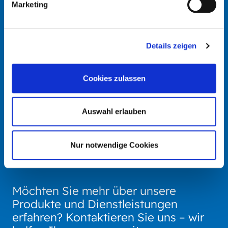
Marketing
TSCHECHIEN
MALAYSIA
Details zeigen
S+C ALFANAMETAL s.r.o.
Schmidt + Clemens (Asia)
koncern
Sdn. Bhd.
Cookies zulassen
MALAYSIA
USA
Auswahl erlauben
SERVICES
Schmidt & Clemens
Schmidt & Clemens
Holding, Inc.
Nur notwendige Cookies
Engineering Services Sdn.
Bhd.
Möchten Sie mehr über unsere
Produkte und Dienstleistungen
erfahren? Kontaktieren Sie uns – wir