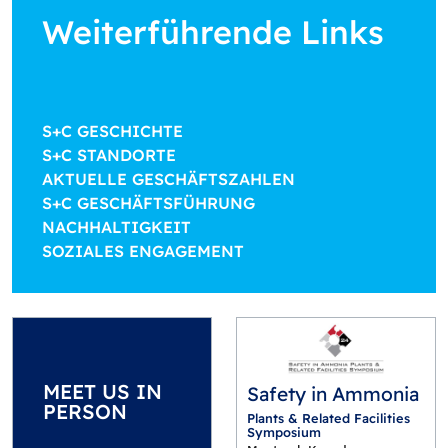
Weiterführende Links
S+C GESCHICHTE
S+C STANDORTE
AKTUELLE GESCHÄFTSZAHLEN
S+C GESCHÄFTSFÜHRUNG
NACHHALTIGKEIT
SOZIALES ENGAGEMENT
MEET US IN
Safety in Ammonia
PERSON
Plants & Related Facilities
Symposium