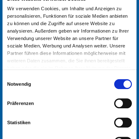
Wir verwenden Cookies, um Inhalte und Anzeigen zu
personalisieren, Funktionen für soziale Medien anbieten
zu können und die Zugriffe auf unsere Website zu
analysieren. Außerdem geben wir Informationen zu Ihrer
info@schmidt-clemens.com
Verwendung unserer Website an unsere Partner für
soziale Medien, Werbung und Analysen weiter. Unsere
Partner führen diese Informationen möglicherweise mit
weiteren Daten zusammen, die Sie ihnen bereitgestellt
haben oder die sie im Rahmen Ihrer Nutzung der Dienste
gesammelt haben.
Einwilligungsauswahl
Notwendig
Google Maps
Präferenzen
DEUTSCHLAND
SPANIEN
Statistiken
Schmidt + Clemens GmbH
Schmidt-Clemens Spain,
+ Co. KG
S.A.U.