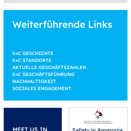
Weiterführende Links
S+C GESCHICHTE
S+C STANDORTE
AKTUELLE GESCHÄFTSZAHLEN
S+C GESCHÄFTSFÜHRUNG
NACHHALTIGKEIT
SOZIALES ENGAGEMENT
MEET US IN
Safety in Ammonia