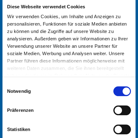
Sie die Kontaktdaten unserer weltweiten
Diese Webseite verwendet Cookies
Standorte. Senden Sie uns gerne eine
Wir verwenden Cookies, um Inhalte und Anzeigen zu
Nachricht oder rufen Sie uns an.
personalisieren, Funktionen für soziale Medien anbieten
zu können und die Zugriffe auf unsere Website zu
analysieren. Außerdem geben wir Informationen zu Ihrer
Verwendung unserer Website an unsere Partner für
soziale Medien, Werbung und Analysen weiter. Unsere
Partner führen diese Informationen möglicherweise mit
weiteren Daten zusammen, die Sie ihnen bereitgestellt
haben oder die sie im Rahmen Ihrer Nutzung der Dienste
gesammelt haben.
Einwilligungsauswahl
Notwendig
Präferenzen
Tel: +49 2266 92-0
Statistiken