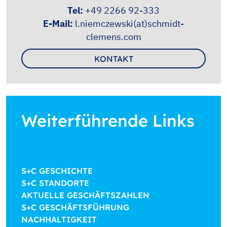
Tel:
+49 2266 92-333
E-Mail:
l.niemczewski(at)schmidt-
clemens.com
KONTAKT
Weiterführende Links
S+C GESCHICHTE
S+C STANDORTE
AKTUELLE GESCHÄFTSZAHLEN
S+C GESCHÄFTSFÜHRUNG
NACHHALTIGKEIT