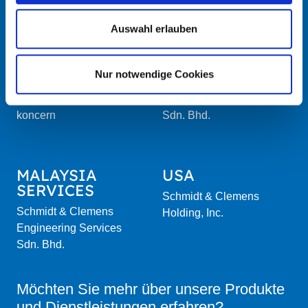
Schmidt + Clemens
Schmidt-Clemens Spain,
GmbH + Co. KG
S.A.U.
Auswahl erlauben
Nur notwendige Cookies
TSCHECHIEN
MALAYSIA
S+C ALFANAMETAL s.r.o.
Schmidt + Clemens (Asia)
koncern
Sdn. Bhd.
MALAYSIA
USA
SERVICES
Schmidt & Clemens
Schmidt & Clemens
Holding, Inc.
Engineering Services
Sdn. Bhd.
Möchten Sie mehr über unsere Produkte
und Dienstleistungen erfahren?