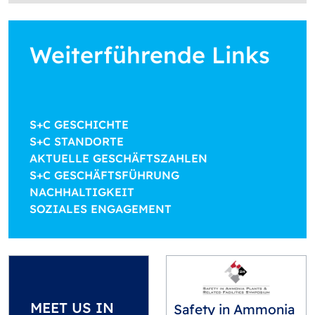
Weiterführende Links
S+C GESCHICHTE
S+C STANDORTE
AKTUELLE GESCHÄFTSZAHLEN
S+C GESCHÄFTSFÜHRUNG
NACHHALTIGKEIT
SOZIALES ENGAGEMENT
MEET US IN
Safety in Ammonia