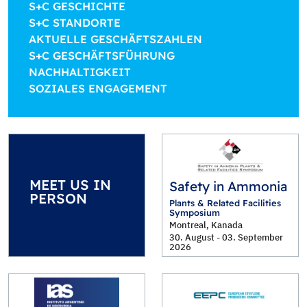
S+C GESCHICHTE
S+C STANDORTE
AKTUELLE GESCHÄFTSZAHLEN
S+C GESCHÄFTSFÜHRUNG
NACHHALTIGKEIT
SOZIALES ENGAGEMENT
MEET US IN
Safety in Ammonia
PERSON
Plants & Related Facilities
Symposium
Montreal, Kanada
30. August - 03. September
2026