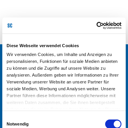
Diese Webseite verwendet Cookies
Wir verwenden Cookies, um Inhalte und Anzeigen zu
Kontakt
personalisieren, Funktionen für soziale Medien anbieten
zu können und die Zugriffe auf unsere Website zu
analysieren. Außerdem geben wir Informationen zu Ihrer
Weltweit für Sie im Einsatz. Hier finden
Verwendung unserer Website an unsere Partner für
Sie die Kontaktdaten unserer weltweiten
soziale Medien, Werbung und Analysen weiter. Unsere
Standorte. Senden Sie uns gerne eine
Partner führen diese Informationen möglicherweise mit
Nachricht oder rufen Sie uns an.
weiteren Daten zusammen, die Sie ihnen bereitgestellt
haben oder die sie im Rahmen Ihrer Nutzung der Dienste
gesammelt haben.
Einwilligungsauswahl
Notwendig