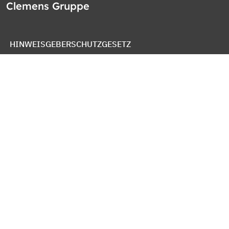
Clemens Gruppe
HINWEISGEBERSCHUTZGESETZ
WHISTLEBLOWER PROTECTION ACT
LEY DE PROTECCION DE DENUNCIANTES
OZNAMOVACÍ SYSTÉM SPOLEČNOSTI
IMPRESSUM
DATENSCHUTZ
COOKIE RICHTLINIEN
NUTZUNGSBEDINGUNGEN